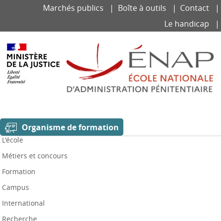
Aller
Panneau de gestion des cookies
Marchés publics
Boîte à outils
Contact
au
contenu
Le handicap
principal
Organisme de formation
L'école
Métiers et concours
Formation
Campus
International
Recherche