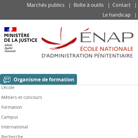
Aller
Panneau de gestion des cookies
Marchés publics
Boîte à outils
Contact
au
contenu
Le handicap
principal
Organisme de formation
L'école
Métiers et concours
Formation
Campus
International
Recherche