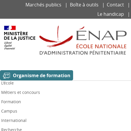
Aller
Panneau de gestion des cookies
Marchés publics
Boîte à outils
Contact
au
contenu
Le handicap
principal
Organisme de formation
L'école
Métiers et concours
Formation
Campus
International
Recherche