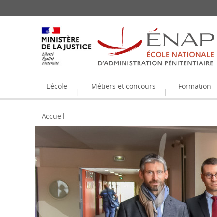
Aller
Panneau de gestion des cookies
au
contenu
principal
L'école
Métiers et concours
Formation
Accueil