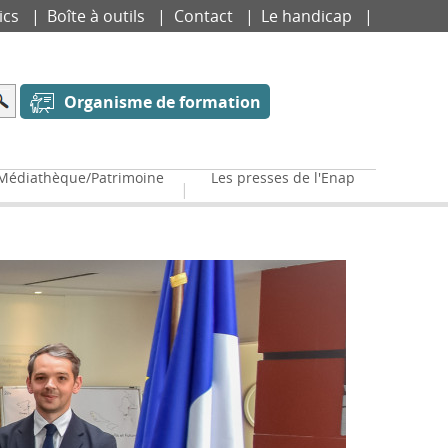
ics
Boîte à outils
Contact
Le handicap
Organisme de formation
Médiathèque/Patrimoine
Les presses de l'Enap